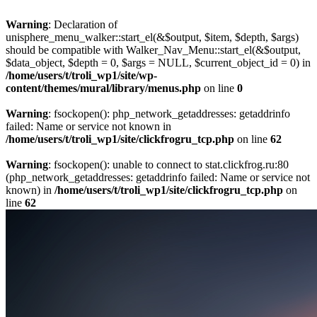
Warning
: Declaration of
unisphere_menu_walker::start_el(&$output, $item, $depth, $args)
should be compatible with Walker_Nav_Menu::start_el(&$output,
$data_object, $depth = 0, $args = NULL, $current_object_id = 0) in
/home/users/t/troli_wp1/site/wp-
content/themes/mural/library/menus.php
on line
0
Warning
: fsockopen(): php_network_getaddresses: getaddrinfo
failed: Name or service not known in
/home/users/t/troli_wp1/site/clickfrogru_tcp.php
on line
62
Warning
: fsockopen(): unable to connect to stat.clickfrog.ru:80
(php_network_getaddresses: getaddrinfo failed: Name or service not
known) in
/home/users/t/troli_wp1/site/clickfrogru_tcp.php
on
line
62