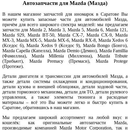
Автозапчасти для Mazda (Мазда)
В нашем магазине запчастей для иномарок в Саратове Вы
можете купить запасные части для автомобилей Мазда,
причём для всего широкого спектра моделей: мы предлагаем
запчасти для Mazda 2, Mazda 3, Mazda 5, Mazda 6, Mazda 121,
Mazda 929, Mazda BT-50, Mazda CX-7, Mazda CX-9, Mazda
MX-3, Mazda MX-5, Mazda MX-6, Mazda RX-8, Mazda Xedos 6
(Кседос 6), Mazda Xedos 9 (Кседос 9), Mazda Bongo (Бонго),
Mazda Capella (Капелла), Mazda Demio (Демио), Mazda Famillia
(Фамиллиа), Mazda Millenia (Миллениа), Mazda Tribute
(Трибьют), Mazda Premacy (Премаси), Mazda Protege
(Протеже).
Детали двигателя и трансмиссии для автомобилей Мазда, а
также детали системы охлаждения и кондиционирования,
детали кузова и внешней облицовки, детали ходовой части,
детали тормозного механизма, детали для ТО, детали рулевого
управления, а также элементы тюнинга и расходные
материалы – всё это Вы можете легко и быстро купить в
Саратове, обратившись в наш магазин.
Мы предлагаем широкий ассортимент на любой вкус и
кошелёк: как оригинальные автозапчасти Mazda,
производимые компанией Mazda Motor Corporation, так и