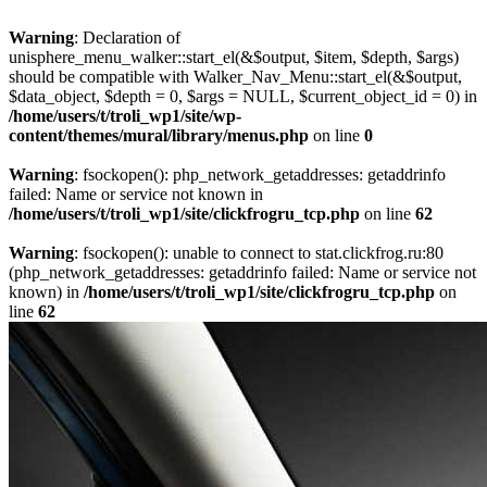
Warning
: Declaration of
unisphere_menu_walker::start_el(&$output, $item, $depth, $args)
should be compatible with Walker_Nav_Menu::start_el(&$output,
$data_object, $depth = 0, $args = NULL, $current_object_id = 0) in
/home/users/t/troli_wp1/site/wp-
content/themes/mural/library/menus.php
on line
0
Warning
: fsockopen(): php_network_getaddresses: getaddrinfo
failed: Name or service not known in
/home/users/t/troli_wp1/site/clickfrogru_tcp.php
on line
62
Warning
: fsockopen(): unable to connect to stat.clickfrog.ru:80
(php_network_getaddresses: getaddrinfo failed: Name or service not
known) in
/home/users/t/troli_wp1/site/clickfrogru_tcp.php
on
line
62