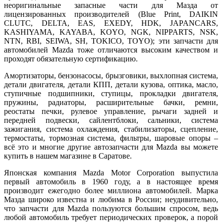
неоригинальные запасные части для Мазда от
лицензированных производителей (Blue Print, DAIKIN
CLUTC, DELTA, EAS, EXEDY, HDK, JAPANCARS,
KASHIYAMA, KAYABA, KOYO, NGK, NIPPARTS, NSK,
NTN, RBI, SEIWA, SH, TOKICO, TOYO); эти запчасти для
автомобилей Mazda тоже отличаются высоким качеством и
проходят обязательную сертификацию.
Амортизаторы, бензонасосы, брызговики, выхлопная система,
детали двигателя, детали КПП, детали кузова, оптика, масло,
ступичные подшипники, ступицы, прокладки двигателя,
пружины, радиаторы, расширительные бачки, ремни,
реостаты печки, рулевое управление, рычаги задней и
передней подвески, сайлентблоки, сальники, система
зажигания, система охлаждения, стабилизаторы, сцепление,
термостаты, тормозная система, фильтры, шаровые опоры –
всё это и многие другие автозапчасти для Mazda вы можете
купить в нашем магазине в Саратове.
Японская компания Mazda Motor Corporation выпустила
первый автомобиль в 1960 году, а в настоящее время
производит ежегодно более миллиона автомобилей. Марка
Мазда широко известна и любима в России; неудивительно,
что запчасти для Mazda пользуются большим спросом, ведь
любой автомобиль требует периодических проверок, а порой