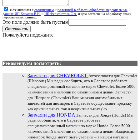
я ознакомился с
соглашением
и
политикой в области обработки персональных
данных ИП Канавин В.Н.
и
ИП Феоктистова С.А.
и даю согласие на обработку своих
персональных данных.
Это поле должно быть пустым
Отправить
Пожалуйста подождите
Рекомендуем посмотреть:
Запчасти для CHEVROLET
Автозапчасти для Chevrolet
(Шевроле) Мы рады сообщить, что в Саратове работает
специализированный магазин по марке Chevrolet. Более 5000
наименований в наличии по самим низким ценам. Запчасти
для Шевроле (Chevrolet) Наш магазин автомобильных
запчастей для иномарок в Саратове осуществляет продажу
как оригинальных, так и неоригинальных (но…...
Запчасти для HONDA
Запчасти для Хонда (Honda) Мы
рады сообщить, что в Саратове работает
специализированный магазин по марке Honda. Более 5000
наименований в наличии по самим низким ценам. Владельцы
иномарок Хонда могут быть уверены – в нашем магазине