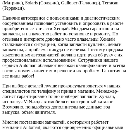
(Матрикс), Solaris
(
Солярис
)
, Galloper (Галлопер), Terracan
(Терракан).
Наличие автосервиса с подъемниками и диагностическим
оборудованием позволяет установить и опробовать в работе
приобретенные запчасти Хендай. Мы даем гарантию и на
запчасти, и на качество работ по установке и ремонту. По
отзывам в интернете довольно часто владельцы Хендай
сталкиваются с ситуацией, когда запчасти куплены, деньги
заплачены, а проблема никуда не исчезла. Поэтому продажа
качественных автозапчастей должна идти рука об руку с их
профессиональным использованием. Сотрудники нашего
сервиса Automart обладают высокой квалификацией и всегда
готовы помочь клиентам в решении их проблем. Гарантия на
все виды работ!
При выборе деталей лучше проконсультироваться у наших
специалистов по телефону и придя в магазин. Менеджер-
логист гарантировано точно подберет запчасти Хундай,
используя VIN-код автомобиля и электронный каталог.
Возможно, понадобятся дополнительные данные: год
выпуска, объем двигателя.
Многие поставщики запчастей, с которыми работает
компания Automart, являются одновременно официальными