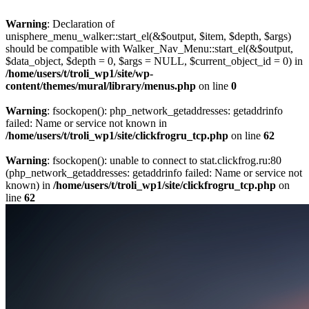
Warning
: Declaration of
unisphere_menu_walker::start_el(&$output, $item, $depth, $args)
should be compatible with Walker_Nav_Menu::start_el(&$output,
$data_object, $depth = 0, $args = NULL, $current_object_id = 0) in
/home/users/t/troli_wp1/site/wp-
content/themes/mural/library/menus.php
on line
0
Warning
: fsockopen(): php_network_getaddresses: getaddrinfo
failed: Name or service not known in
/home/users/t/troli_wp1/site/clickfrogru_tcp.php
on line
62
Warning
: fsockopen(): unable to connect to stat.clickfrog.ru:80
(php_network_getaddresses: getaddrinfo failed: Name or service not
known) in
/home/users/t/troli_wp1/site/clickfrogru_tcp.php
on
line
62